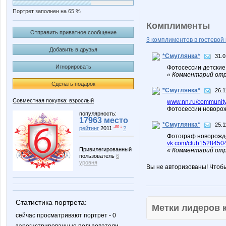
Портрет заполнен на 65 %
Комплименты
Отправить приватное сообщение
3 комплиментов в гостевой 
Добавить в друзья
*Смуглянка*
31.0
Игнорировать
Фотосессии детск
« Комментарий отр
Сделать подарок
*Смуглянка*
26.1
Совместная покупка: взрослый
www.nn.ru/community
Фотосессии новорож
популярность:
17963 место
*Смуглянка*
25.1
-80 ↓
рейтинг
2011
?
Фотограф новорожден
vk.com/club1528450
Привилегированный
« Комментарий отр
пользователь
6
уровня
Вы не авторизованы! Чтоб
Статистика портрета:
Метки лидеров
сейчас просматривают портрет - 0