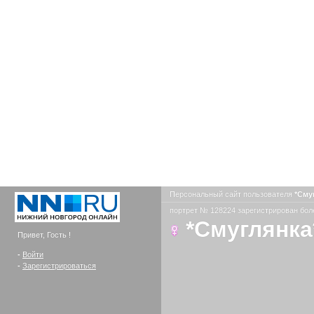
Персональный сайт пользователя
*Сму
портрет № 128224 зарегистрирован боле
*Смуглянка
Привет, Гость !
-
Войти
-
Зарегистрироваться